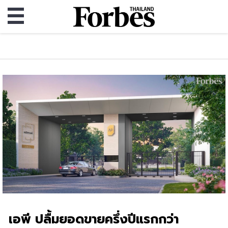
เอพี ปลื้มยอดขายครึ่งปีแรกกว่า