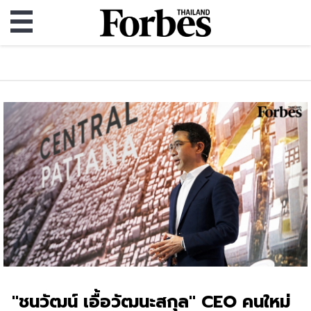
"ชนวัฒน์ เอื้อวัฒนะสกุล" CEO คนใหม่