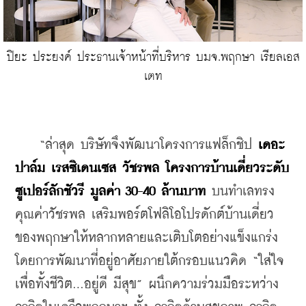
ปิยะ ประยงค์ ประธานเจ้าหน้าที่บริหาร บมจ.พฤกษา เรียลเอส
เตท
    “ล่าสุด บริษัทจึงพัฒนาโครงการแฟล็กชิป 
เดอะ 
ปาล์ม เรสซิเดนเซส วัชรพล โครงการบ้านเดี่ยวระดับ
ซูเปอร์ลักชัวรี มูลค่า 30-40 ล้านบาท
 บนทำเลทรง
คุณค่าวัชรพล เสริมพอร์ตโฟลิโอโปรดักต์บ้านเดี่ยว
ของพฤกษาให้หลากหลายและเติบโตอย่างแข็งแกร่ง 
โดยการพัฒนาที่อยู่อาศัยภายใต้กรอบแนวคิด “ใส่ใจ
เพื่อทั้งชีวิต...อยู่ดี มีสุข” ผนึกความร่วมมือระหว่าง