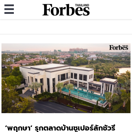
‘พฤกษา’ รุกตลาดบ้านซูเปอร์ลักชัวรี