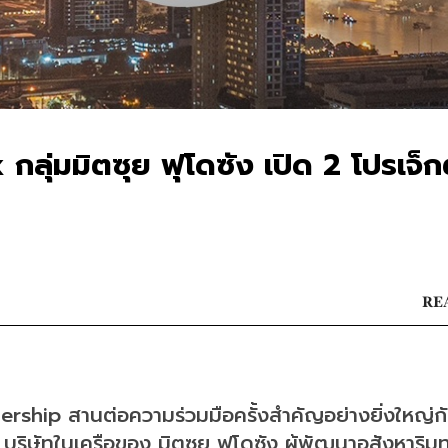
กลุ่มมิตซุย ฟุโดซัง เปิด 2 โปรเจ็ก
REA
nership สานต่อความร่วมมือครั้งสำคัญอย่างยิ่งใหญ่ก
 บริษัทในเครือของ มิตซุย ฟุโดซัง ผู้พัฒนาอสังหาริมท