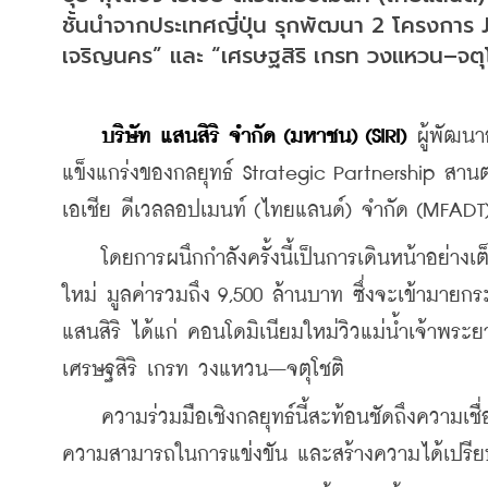
ชั้นนำจากประเทศญี่ปุ่น รุกพัฒนา 2 โครงการ J
เจริญนคร” และ “เศรษฐสิริ เกรท วงแหวน–จตุโ
บริษัท แสนสิริ จำกัด (มหาชน) (SIRI)
 ผู้พัฒน
แข็งแกร่งของกลยุทธ์ Strategic Partnership สานต่อ
เอเชีย ดีเวลลอปเมนท์ (ไทยแลนด์) จำกัด (MFADT) 
    โดยการผนึกกำลังครั้งนี้เป็นการเดินหน้าอย่างเ
ใหม่ มูลค่ารวมถึง 9,500 ล้านบาท ซึ่งจะเข้ามา
แสนสิริ ได้แก่ คอนโดมิเนียมใหม่วิวแม่น้ำเจ้าพร
เศรษฐสิริ เกรท วงแหวน–จตุโชติ
    ความร่วมมือเชิงกลยุทธ์นี้สะท้อนชัดถึงความเชื่
ความสามารถในการแข่งขัน และสร้างความได้เปรียบท