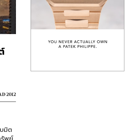
ต์
D 2012
ับมิต
รัพย์