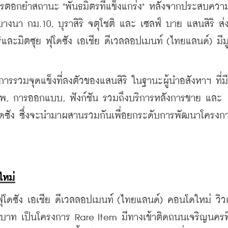
การตอกย้ำสถานะ "พันธมิตรที่แข็งแกร่ง" หลังจากประสบควา
บางนา กม.10, บุราสิริ จตุโชติ และ เซลฟ์ บาย แสนสิริ ส่
ิและมิตซุย ฟุโดซัง เอเชีย ดีเวลลอปเมนท์ (ไทยแลนด์) มีม
การรวมจุดแข็งที่ลงตัวของแสนสิริ ในฐานะผู้นำอสังหาฯ ที่มี
พ, การออกแบบ, ฟังก์ชัน รวมถึงบริการหลังการขาย และ
ซัง ซึ่งจะนำมาผสานรวมกันเพื่อยกระดับการพัฒนาโครงการท
ใหม่
ุโดซัง เอเชีย ดีเวลลอปเมนท์ (ไทยแลนด์) คอนโดใหม่ วิวแ
บาท เป็นโครงการ Rare Item มีทางเข้าติดถนนเจริญนครที