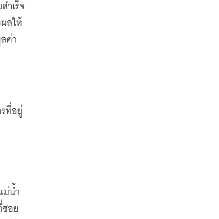
มสำเร็จ
งผลให้
ูลค่า
ี่อยู่
ม่น้ำ
่ซอย 