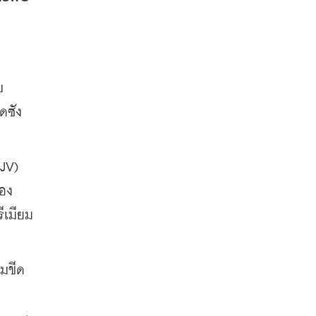
ม
ซัง 
JV) 
ของ
เมียม 
่มขีด