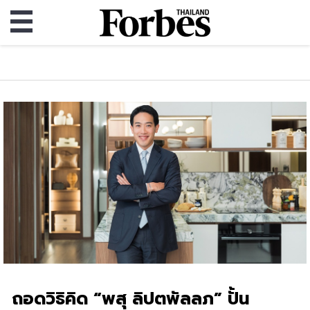
ถอดวิธิคิด “พสุ ลิปตพัลลภ” ปั้น