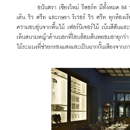
	อนันตรา เชียงใหม่ รีสอร์ท มีทั้งหมด 84 ห้อง แบ่งเป็นดีลักซ์ การ์เด้น วิว,  ดีลักซ์ ริเวอร์ วิว, กษรา การ์
เด้น วิว สวีท และกษรา ริเวอร์ วิว สวีท ทุกห้อง
ความอบอุ่นจากพื้นไม้ เฟอร์นิเจอร์ไม้ เน้นสีสัน
เห็นสนามหญ้าด้านนอกที่โอบล้อมต้นพยอมอายุกว่า 2
ไม้ระแนงที่ช่วยกรองแสงและเป็นฉากกั้นเสียงจาก