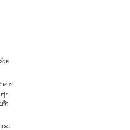
ด้วย
สุด 
บวิว