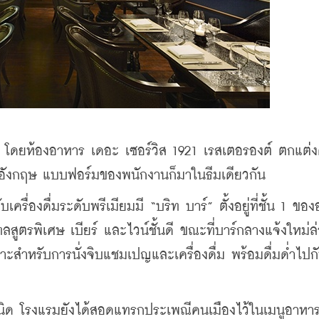
ส์ โดยห้องอาหาร เดอะ เซอร์วิส 1921 เรสเตอรองต์ ตกแต่ง
อังกฤษ แบบฟอร์มของพนักงานก็มาในธีมเดียวกัน
กเทลสูตรพิเศษ เบียร์ และไวน์ชั้นดี ขณะที่บาร์กลางแจ้งใหม่ล่า
หมาะสำหรับการนั่งจิบแชมเปญและเครื่องดื่ม พร้อมดื่มด่ำไปกั