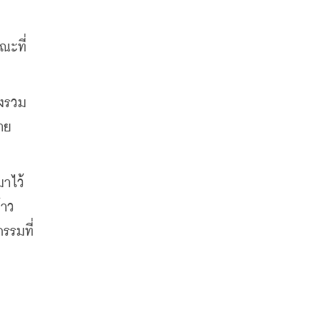
ะที่ 
าย
มาไว้
าว 
รรมที่