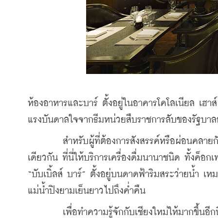
ห้องอาหารและบาร์ ตั้งอยู่ในอาคารโคโลเนียล เฮา
แรงบันดาลใจจากธีมหน่วยสืบราชการลับของรัฐบาล
	สำหรับผู้ที่ต้องการสังสรรค์หรือผ่อนคลายกับเครื่องดื่มระดับพรีเมียมมี “บริท บาร์” ตั้งอยู่ที่ชั้น 1 ของอาคาร
เดียวกัน ที่นี่ให้บริการเครื่องดื่มนานาชนิด ทั้งค็อ
“บับเบิ้ลส์ บาร์” ตั้งอยู่บนดาดฟ้าริมสระว่ายน้ำ เ
แม่น้ำปิงยามเย็นยาวไปถึงค่ำคืน 
	เพื่อทำความรู้จักกับเชียงใหม่ให้มากขึ้นอีกนิด โรงแรมยังได้สอดแทรกประเพณีคนเมืองไว้ในเมนูอาหารและ