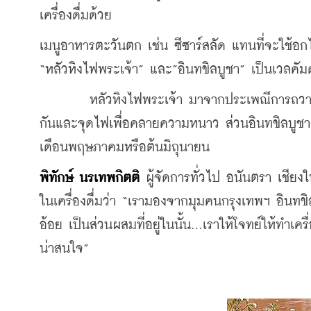
เครื่องดื่มด้วย
เมนูอาหารตะวันตก เช่น ซีซาร์สลัด แทนที่จะใช้อกไก่
“หลัวหิงไฟพระเจ้า” และ”อินทขิลบูชา” เป็นเวลคัมดร
	หลัวหิงไฟพระเจ้า มาจากประเพณีการถวายฟืนแก่พระพุทธรูปในฤดูหนาว โดยชาวบ้านจะนำฟืนมากองรวม
กันและจุดไฟเพื่อคลายความหนาว ส่วนอินทขิลบูชา
เดือนพฤษภาคมหรือต้นมิถุนายน 
พิทักษ์ นรเทพกิตติ
 ผู้จัดการทั่วไป อนันตรา เชียง
ในเครื่องดื่มว่า “เรามองจากมุมคนกรุงเทพฯ อินทขิ
อ้อย เป็นส่วนผสมที่อยู่ในนั้น...เราให้โจทย์ให้ทำเ
น่าสนใจ” 