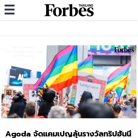
Agoda จัดแคมเปญลุ้นรางวัลทริปฮันนี