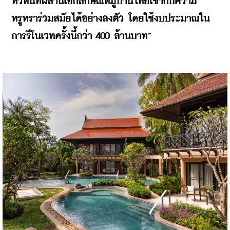
หัวหินที่ผสานเอกลักษณ์หมู่บ้านไทยเข้ากับความ
หรูหราร่วมสมัยได้อย่างลงตัว โดยใช้งบประมาณใน
การรีโนเวทครั้งนี้กว่า 400 ล้านบาท”