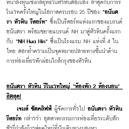
หน้าลงทุนเชิงกลยุทธ์ในหัวหินต่อเนื่อง ล่าสุดกับการรี
โนเวทครั้งใหญ่ในโอกาสครบรอบ 25 ปีของ 
“อนันต
รา หัวหิน รีสอร์ท”
 ซึ่งเป็นรีสอร์ทแห่งแรกของแบรนด์
อนันตรา พร้อมขยายแบรนด์ NH มาสู่หัวหินครั้งแรก
กับ 
“NH Hua Hin”
 ซึ่งเป็นโรงแรม NH แห่งที่ 4 ใน
ไทย ตอกย้ำความเป็นจุดหมายปลายทางชั้นนำด้าน
การท่องเที่ยวพักผ่อนใกล้กรุงของหัวหิน
อนันตรา หัวหิน รีโนเวทใหญ่ “ห้องพัก 2 ห้องนอน” 
ฮิตสุด!
เจมส์ ซัตคลิฟฟ์
 ผู้จัดการทั่วไป 
อนันตรา หัวหิน 
รีสอร์ท
 กล่าวว่า อุตสาหกรรมการท่องเที่ยวระดับลัก
ชัวรี่กำลังก้าวสู่ยุคใหม่ที่นักเดินทางมองหา