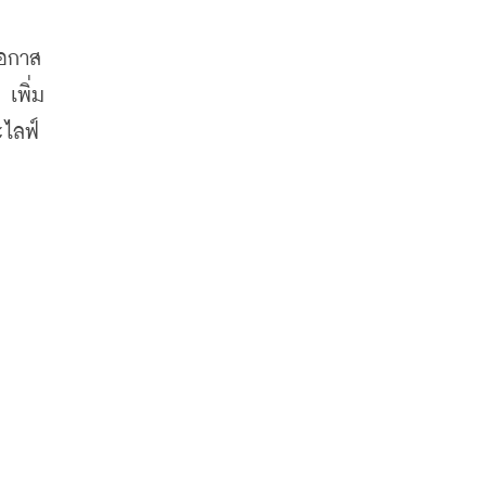
โอกาส
 เพิ่ม
ะไลฟ์