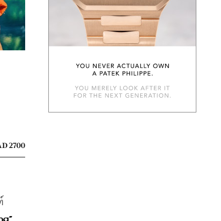
D 2700
์
“Health Family Sharing” 