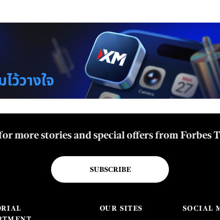
for more stories and special offers from Forbes 
SUBSCRIBE
ORIAL
OUR SITES
SOCIAL 
RTMENT