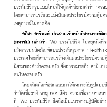
ประกันชีวิตรูปแบบใหม่ที่ให้ลูกค้านิยามคำว่า “คร
โดยสามารถแชร์และแบ่งปันผลประโยชน์ความคุ้มคร
เหตุการณ์ไม่คาดคิด
 อลิสา อารีพงษ์ ประธานเจ้าหน้าที่สายงานพัฒ
(มหาชน) กล่าวว่า 
FWD ประกันขีวิต ไม่หยุดนิ่งท
นวัตกรรมผลิตภัณฑ์แบบประกันสุขภาพ “Health Fam
ประเทศไทยที่สามารถแชร์วงเงินผลประโยชน์ความคุ้ม
นิยามของคำว่าครอบครัว
 ซึ่งอาจหมายถึง สามี ภร
คนในครอบครัว
    โดยผลิตภัณฑ์ออกแบบมาให้เหมาะกับรูปแบบชีวิ
จำกัดเชื้อชาติ อายุ เพศ สีผิว ความเชื่อทางศาส
ที่ FWD ประกันชีวิต ยึดถือเป็นแนวทางปฏิบัติอย่างเ