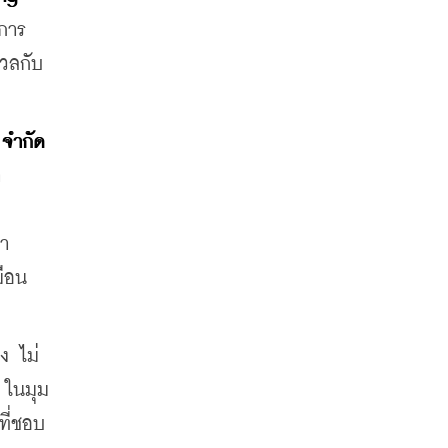
การ 
วลกับ
จำกัด 
า
คำ
มือน
ง ไม่
 ในมุม
ที่ชอบ