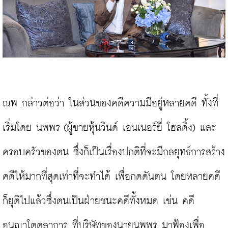
ณพ กล่าวต่อว่า ในส่วนของคดีความมีอยู่หลายคดี ทั้งที่
เริ่มโดย นพพร (ผู้ขายหุ้นวินด์ เอนเนอร์ยี่ โฮลดิ้ง) และ
ครอบครัวของตน ซึ่งก็เป็นเรื่องปกติที่จะมีกลยุทธ์การสร้าง
คดีให้มากที่สุดเท่าที่จะทำได้ เพื่อกดดันตน โดยหลายคดี
ก็ยุติไปแล้วซึ่งตนเป็นฝ่ายชนะคดีทั้งหมด เช่น คดี
อนุญาโตตุลาการ ที่บริษัทของนายนพพร มาฟ้องเพื่อ