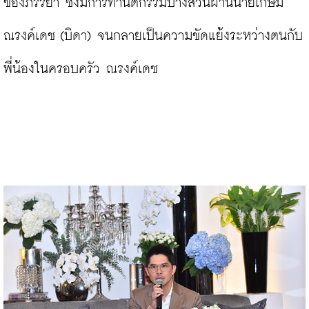
ของภรรยา ซึ่งมีการทำนิติกรรมบางส่วนผ่านนายเกษม 
ณรงค์เดช (บิดา) จนกลายเป็นความขัดแย้งระหว่างตนกับ
พี่น้องในครอบครัว ณรงค์เดช
