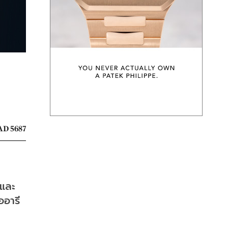
D 5687
และ 
ออารี