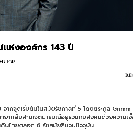
่แห่งองค์กร 143 ปี
EDITOR
REA
จากจุดเริ่มต้นในสมัยรัชกาลที่ 5 โดยตระกูล Grimm 
่ทายาทสืบสานเจตนารมณ์อยู่ร่วมกับสังคมด้วยความเอื้
นดินไทยตลอด 6 รัชสมัยสืบจนปัจจุบัน