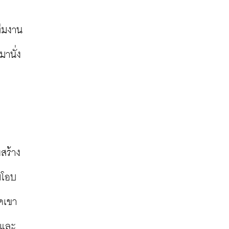
ีมงาน 
มานั่ง
สร้าง
มโอบ
คเขา 
และ 