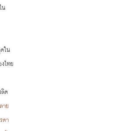
นใน
สุดใน
องไทย

ผลิต
หลาย
รรดา