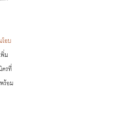
ามโอบ
พิ่ม
ตรที่
 พร้อม