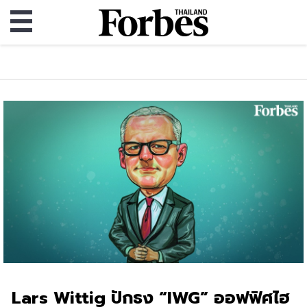
Lars Wittig ปักธง “IWG” ออฟฟิศไฮ