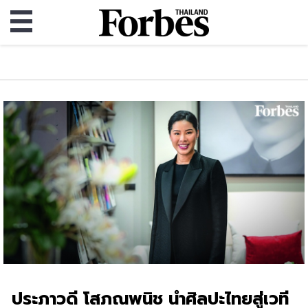
ประภาวดี โสภณพนิช นำศิลปะไทยสู่เวที