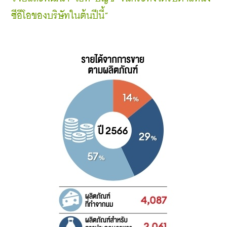
ซีอีโอของบริษัทในต้นปีนี้”