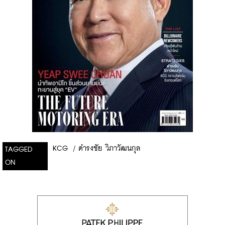
KCG
/
ดำรงชัย วิภาวัฒนกุล
TAGGED
ON