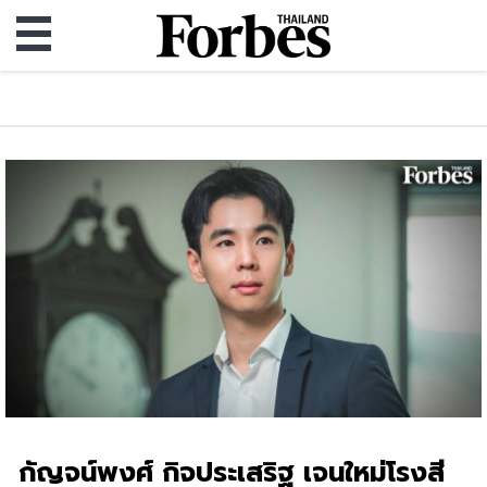
กัญจน์พงศ์ กิจประเสริฐ เจนใหม่โรงสี