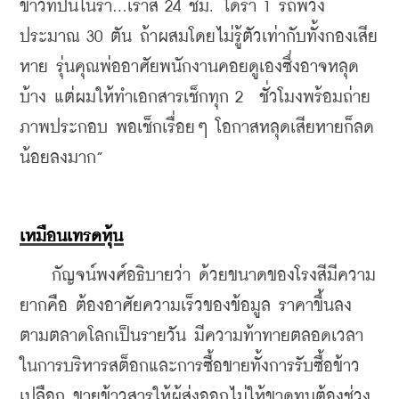
ข้าวที่ปนในรำ...เราสี 24 ชม. ได้รำ 1 รถพ่วง 
ประมาณ 30 ตัน ถ้าผสมโดยไม่รู้ตัวเท่ากับทั้งกองเสีย
หาย รุ่นคุณพ่ออาศัยพนักงานคอยดูเองซึ่งอาจหลุด
บ้าง แต่ผมให้ทำเอกสารเช็กทุก 2  ชั่วโมงพร้อมถ่าย
ภาพประกอบ พอเช็กเรื่อยๆ โอกาสหลุดเสียหายก็ลด
น้อยลงมาก”
เหมือนเทรดหุ้น
    กัญจน์พงศ์อธิบายว่า ด้วยขนาดของโรงสีมีความ
ยากคือ ต้องอาศัยความเร็วของข้อมูล ราคาขึ้นลง
ตามตลาดโลกเป็นรายวัน มีความท้าทายตลอดเวลา 
ในการบริหารสต็อกและการซื้อขายทั้งการรับซื้อข้าว
เปลือก ขายข้าวสารให้ผู้ส่งออกไม่ให้ขาดทุนต้องช่วง