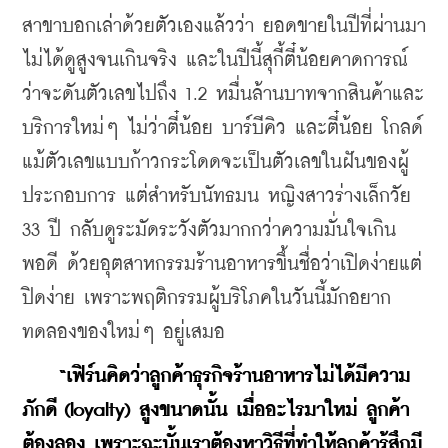
สาขาบอกเล่าด้วยตัวเองแล้วว่า ยอดขายในปีที่ผ่านมา
ไม่ได้ดูสูงจนเกินจริง และในปีนี้สุกี้ตี๋น้อยคาดการณ์
ว่าจะดันตัวเลขไปถึง 1.2 หมื่นล้านบาทจากสินค้าและ
บริการใหม่ๆ ไม่ว่าตี๋น้อย บาร์บีคิว และตี๋น้อย โกลด์ 
แม้ตัวเลขแบบก้าวกระโดดจะเป็นตัวเลขในฝันของผู้
ประกอบการ แต่สำหรับนัทธมน หญิงสาวร่างเล็กวัย 
33 ปี กลับดูระมัดระวังตัวมากกว่าความมั่นใจเกิน
พอดี ด้วยอุตสาหกรรมร้านอาหารขึ้นชื่อว่าเปิดง่ายแต่
ปิดง่าย เพราะพฤติกรรมผู้บริโภคในวันนี้มักอยาก
ทดลองของใหม่ๆ อยู่เสมอ
 “เฟิร์นคิดว่าลูกค้าธุรกิจร้านอาหารไม่ได้มีความ
ภักดี (loyalty) สูงขนาดนั้น เมื่ออะไรมาใหม่ ลูกค้า
ต้องลอง เพราะฉะนั้นเราต้องหาวิธีที่ทำให้ลูกค้ารู้สึกมี