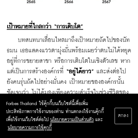
เป้าหมายที่ไกลกว่า “การเติบโต”
    บทสนทนาเลื่อนไหลมาถึงเป้าหมายถัดไปของนัท
ธมน เธอแสดงแววตามุ่งมั่นพร้อมเผยว่าตนไม่ได้หยุด
อยู่ที่การขยายสาขา หรือการเติบโตในเชิงตัวเลข หาก
แต่เป็นการสร้างองค์กรที่ 
“อยู่ได้ยาว” 
และส่งต่อไป
ยังคนรุ่นถัดไปอย่างมั่นคง เป้าหมายขององค์กรนั้น
ชัดเจนว่า ไม่ได้มองเพียงความสำเร็จในช่วงชีวิตของ
ตัวเอง
Forbes Thailand ใช้คุ้กกี้บนเว็บไซต์นี้เพื่อเพิ่ม
ประสิทธิภาพการใช้งานของท่าน ท่านตกลงใช้งานคุ้กกี้
ตกลง
  “Ultimate goal ของเฟิร์นเลยคือ อยากให้
เพื่อใช้งานเว็บไซต์ต่อไป
นโยบายความเป็นส่วนตัว
และ
บริษัท BNN Restaurant Group อยู่ได้เป็น 100-200 
นโยบายความการใช้คุกกี้
ปี”
 หนึ่งในเหตุผลของเป้าดังกล่าวอาจมาจากสถานะ