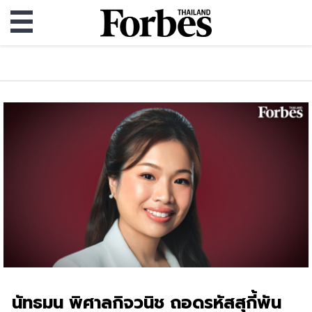
นัทธมน พิศาลกิจวนิช ถอดรหัสสุกี้พัน