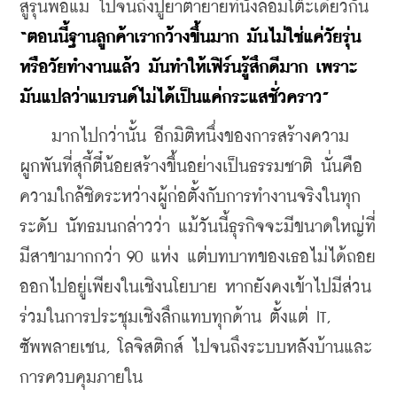
สู่รุ่นพ่อแม่ ไปจนถึงปู่ย่าตายายที่นั่งล้อมโต๊ะเดียวกัน 
“ตอนนี้ฐานลูกค้าเรากว้างขึ้นมาก มันไม่ใช่แค่วัยรุ่น
หรือวัยทำงานแล้ว มันทำให้เฟิร์นรู้สึกดีมาก เพราะ
มันแปลว่าแบรนด์ไม่ได้เป็นแค่กระแสชั่วคราว”
    มากไปกว่านั้น อีกมิติหนึ่งของการสร้างความ
ผูกพันที่สุกี้ตี๋น้อยสร้างขึ้นอย่างเป็นธรรมชาติ นั่นคือ
ความใกล้ชิดระหว่างผู้ก่อตั้งกับการทำงานจริงในทุก
ระดับ นัทธมนกล่าวว่า แม้วันนี้ธุรกิจจะมีขนาดใหญ่ที่
มีสาขามากกว่า 90 แห่ง แต่บทบาทของเธอไม่ได้ถอย
ออกไปอยู่เพียงในเชิงนโยบาย หากยังคงเข้าไปมีส่วน
ร่วมในการประชุมเชิงลึกแทบทุกด้าน ตั้งแต่ IT, 
ซัพพลายเชน, โลจิสติกส์ ไปจนถึงระบบหลังบ้านและ
การควบคุมภายใน