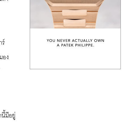
ร์
ลมอง
้
้มีอยู่