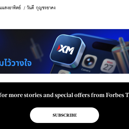
์มแสงอาทิตย์
/
วันดี กุญชรยาคง
for more stories and special offers from Forbes 
SUBSCRIBE