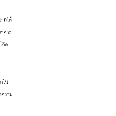
าทได้ 
ธนาคาร
เกิด
ากใน
ากความ