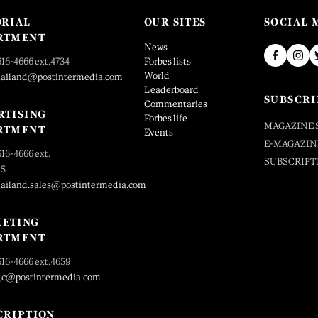
ORIAL
OUR SITES
SOCIAL 
RTMENT
News
616-4666 ext.4734
Forbes lists
World
hailand@postintermedia.com
Leaderboard
SUBSCRI
Commentaries
RTISING
Forbes life
MAGAZINE 
RTMENT
Events
E-MAGAZIN
616-4666 ext.
SUBSCRIPT
25
hailand.sales@postintermedia.com
ETING
RTMENT
616-4666 ext.4659
_c@postintermedia.com
CRIPTION