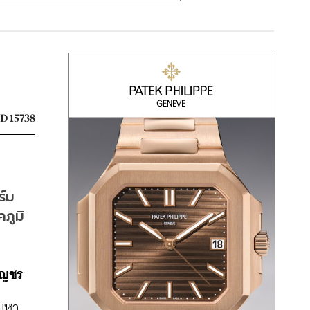
D 15738
ร์ม
ภูมิ
กุญชร
บมหา