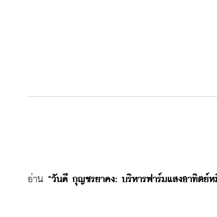
อ่าน 
“วันดี กุญชรยาคง: บริหารฟาร์มแสงอาทิตย์หม