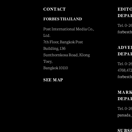
CONTACT
EDIT
DEPA
FORBES THAILAND
Tel. 0-2
Post International Media Co.,
forbest
Ltd.
7th Floor, Bangkok Post
ADVE
Building, 136
DEPA
Sunthornkosa Road, Klong
Toey,
Tel. 0-2
Bangkok 10110
4768,47
forbest
SEE MAP
MARK
DEPA
Tel. 0-2
panada
SUBS