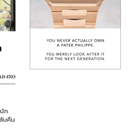
ต
D 4703
นัก
ับคืน 