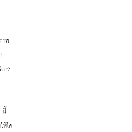
ขภาพ
า
ริการ
ี้ 
ให้โค