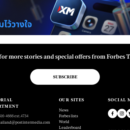
for more stories and special offers from Forbes 
SUBSCRIBE
ORIAL
OUR SITES
SOCIAL 
RTMENT
News
616-4666 ext.4734
Forbes lists
World
hailand@postintermedia.com
Leaderboard