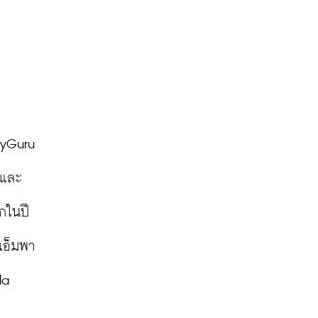
yGuru 
จและ
กในปี 
ะเอ็มพา
a 