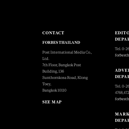
CONTACT
EDIT
DEPA
FORBES THAILAND
Tel. 0-2
Post International Media Co.,
forbest
Ltd.
7th Floor, Bangkok Post
ADVE
Building, 136
DEPA
Sunthornkosa Road, Klong
Toey,
Tel. 0-2
Bangkok 10110
4768,47
forbest
SEE MAP
MARK
DEPA