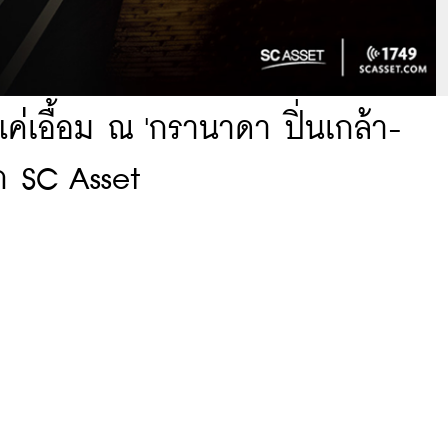
่แค่เอื้อม ณ 'กรานาดา ปิ่นเกล้า-
ก SC Asset