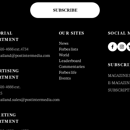
SUBSCRIBE
ORIAL
OUR SITES
SOCIAL 
RTMENT
News
616-4666 ext.4734
Forbes lists
World
hailand@postintermedia.com
Leaderboard
SUBSCRI
Commentaries
RTISING
Forbes life
MAGAZINE 
RTMENT
Events
E-MAGAZIN
616-4666 ext.
SUBSCRIPT
25
hailand.sales@postintermedia.com
ETING
RTMENT