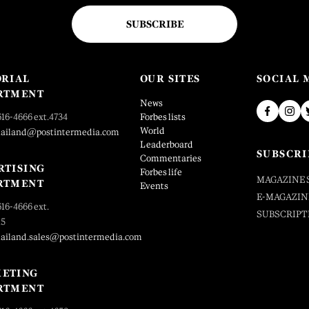
SUBSCRIBE
ORIAL
OUR SITES
SOCIAL 
RTMENT
News
616-4666 ext.4734
Forbes lists
World
hailand@postintermedia.com
Leaderboard
SUBSCRI
Commentaries
RTISING
Forbes life
MAGAZINE 
RTMENT
Events
E-MAGAZIN
616-4666 ext.
SUBSCRIPT
25
hailand.sales@postintermedia.com
ETING
RTMENT