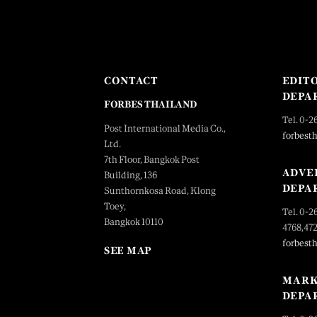
CONTACT
EDIT
DEPA
FORBES THAILAND
Tel. 0-2
Post International Media Co.,
forbest
Ltd.
7th Floor, Bangkok Post
ADVE
Building, 136
DEPA
Sunthornkosa Road, Klong
Toey,
Tel. 0-2
Bangkok 10110
4768,47
forbest
SEE MAP
MARK
DEPA