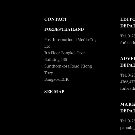
CONTACT
EDIT
DEPA
FORBES THAILAND
Tel. 0-2
Post International Media Co.,
forbest
Ltd.
7th Floor, Bangkok Post
ADVE
Building, 136
DEPA
Sunthornkosa Road, Klong
Toey,
Tel. 0-2
Bangkok 10110
4768,47
forbest
SEE MAP
MARK
DEPA
Tel. 0-2
panada