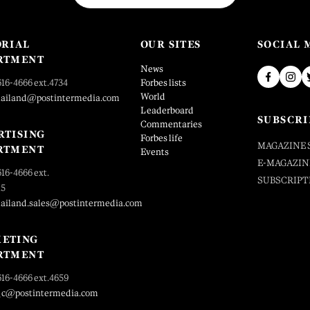
ORIAL
OUR SITES
SOCIAL 
RTMENT
News
616-4666 ext.4734
Forbes lists
World
hailand@postintermedia.com
Leaderboard
SUBSCRI
Commentaries
RTISING
Forbes life
MAGAZINE 
RTMENT
Events
E-MAGAZIN
616-4666 ext.
SUBSCRIPT
25
hailand.sales@postintermedia.com
ETING
RTMENT
616-4666 ext.4659
_c@postintermedia.com