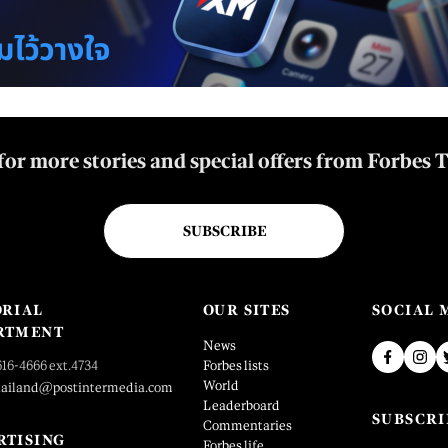
for more stories and special offers from Forbes 
SUBSCRIBE
ORIAL
OUR SITES
SOCIAL 
RTMENT
News
616-4666 ext.4734
Forbes lists
World
hailand@postintermedia.com
Leaderboard
SUBSCRI
Commentaries
RTISING
Forbes life