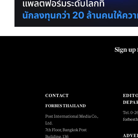
Sign up 
CONTACT
EDIT
DEPA
FORBES THAILAND
Tel. 0-2
Post International Media Co.,
forbest
Ltd.
7th Floor, Bangkok Post
ADVE
Building, 136