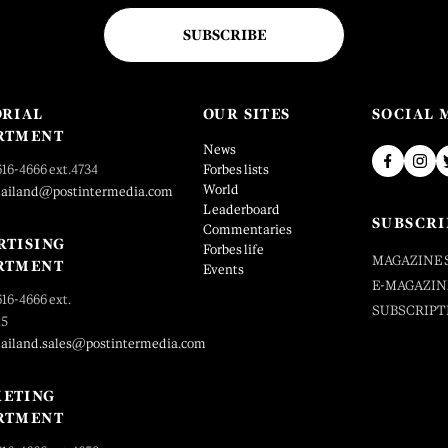
SUBSCRIBE
ORIAL
OUR SITES
SOCIAL 
RTMENT
News
616-4666 ext.4734
Forbes lists
World
hailand@postintermedia.com
Leaderboard
SUBSCRI
Commentaries
RTISING
Forbes life
MAGAZINE 
RTMENT
Events
E-MAGAZIN
616-4666 ext.
SUBSCRIPT
25
hailand.sales@postintermedia.com
ETING
RTMENT