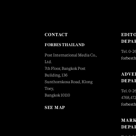
CONTACT
EDIT
DEPA
FORBES THAILAND
Tel. 0-2
Post International Media Co.,
forbest
Ltd.
7th Floor, Bangkok Post
ADVE
Building, 136
DEPA
Sunthornkosa Road, Klong
Toey,
Tel. 0-2
Bangkok 10110
4768,47
forbest
SEE MAP
MARK
DEPA