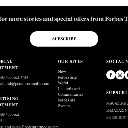
for more stories and special offers from Forbes 
SUBSCRIBE
ORIAL
OUR SITES
SOCIAL 
RTMENT
News
616-4666 ext.4734
Forbes lists
World
hailand@postintermedia.com
Leaderboard
SUBSCRI
Commentaries
RTISING
Forbes life
MAGAZINE 
RTMENT
Events
E-MAGAZIN
616-4666 ext.
SUBSCRIPT
25
hailand.sales@postintermedia.com