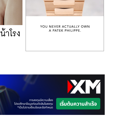
น้าโรง