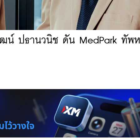
ัฒน์ ปธานวนิช ดัน MedPark ทัพห