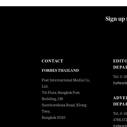
Sign up 
CONTACT
EDIT
DEPA
FORBES THAILAND
Tel. 0-2
Post International Media Co.,
forbest
Ltd.
7th Floor, Bangkok Post
ADVE
Building, 136
DEPA
Sunthornkosa Road, Klong
Toey,
Tel. 0-2
Bangkok 10110
4768,47
forbest