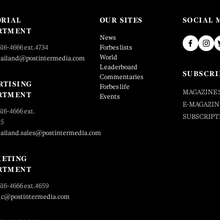
ORIAL
OUR SITES
SOCIAL 
RTMENT
News
616-4666 ext.4734
Forbes lists
World
hailand@postintermedia.com
Leaderboard
SUBSCRI
Commentaries
RTISING
Forbes life
MAGAZINE 
RTMENT
Events
E-MAGAZIN
616-4666 ext.
SUBSCRIPT
25
hailand.sales@postintermedia.com
ETING
RTMENT
616-4666 ext.4659
_c@postintermedia.com