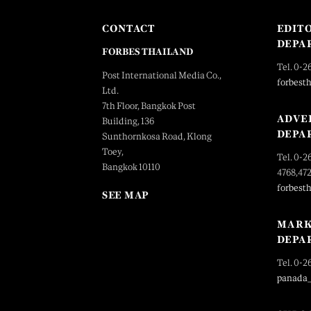
CONTACT
EDIT
DEPA
FORBES THAILAND
Tel. 0-2
Post International Media Co.,
forbest
Ltd.
7th Floor, Bangkok Post
ADVE
Building, 136
DEPA
Sunthornkosa Road, Klong
Toey,
Tel. 0-2
Bangkok 10110
4768,47
forbest
SEE MAP
MARK
DEPA
Tel. 0-2
panada