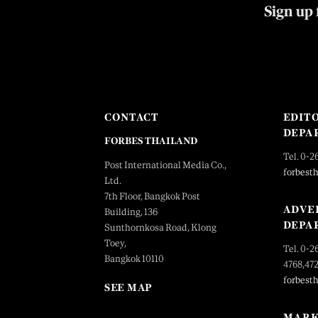
Sign up 
CONTACT
EDIT
DEPA
FORBES THAILAND
Tel. 0-2
Post International Media Co.,
forbest
Ltd.
7th Floor, Bangkok Post
ADVE
Building, 136
DEPA
Sunthornkosa Road, Klong
Toey,
Tel. 0-2
Bangkok 10110
4768,47
forbest
SEE MAP
MARK