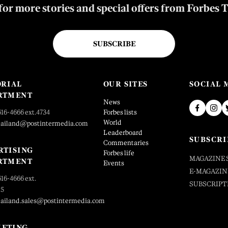
for more stories and special offers from Forbes 
SUBSCRIBE
ORIAL
OUR SITES
SOCIAL 
RTMENT
News
616-4666 ext.4734
Forbes lists
World
hailand@postintermedia.com
Leaderboard
SUBSCRI
Commentaries
RTISING
Forbes life
MAGAZINE 
RTMENT
Events
E-MAGAZIN
616-4666 ext.
SUBSCRIPT
25
hailand.sales@postintermedia.com
ETING