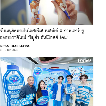
จับเมนูฮิตมาเป็นไอศกรีม! เนสท์เล่ X อาฟเตอร์ ยู
ออกรสชาติใหม่ ‘ชิบูย่า ฮันนี่โทสต์ โคน’
NEWS |
MARKETING
12 Jun 2024