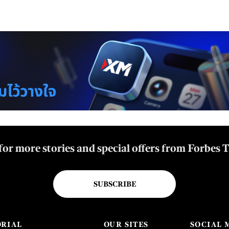
for more stories and special offers from Forbes 
SUBSCRIBE
ORIAL
OUR SITES
SOCIAL 