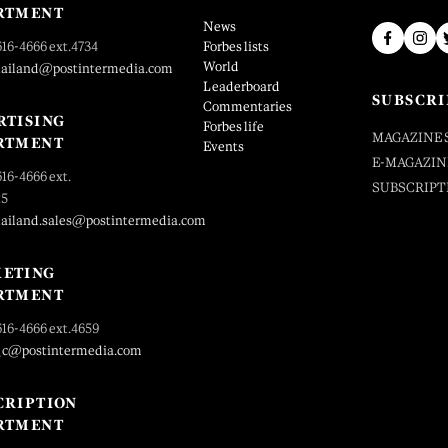
RTMENT
News
616-4666 ext.4734
Forbes lists
World
hailand@postintermedia.com
Leaderboard
SUBSCRI
Commentaries
RTISING
Forbes life
MAGAZINE 
RTMENT
Events
E-MAGAZIN
616-4666 ext.
SUBSCRIPT
25
hailand.sales@postintermedia.com
ETING
RTMENT
616-4666 ext.4659
_c@postintermedia.com
CRIPTION
RTMENT