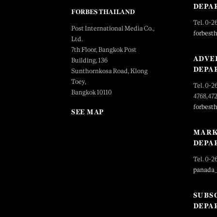
DEPA
FORBES THAILAND
Tel. 0-2
Post International Media Co.,
forbest
Ltd.
7th Floor, Bangkok Post
ADVE
Building, 136
DEPA
Sunthornkosa Road, Klong
Toey,
Tel. 0-2
Bangkok 10110
4768,47
forbest
SEE MAP
MARK
DEPA
Tel. 0-2
panada
SUBS
DEPA