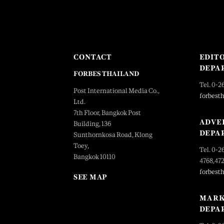
CONTACT
EDIT
DEPA
FORBES THAILAND
Tel. 0-2
Post International Media Co.,
forbest
Ltd.
7th Floor, Bangkok Post
ADVE
Building, 136
DEPA
Sunthornkosa Road, Klong
Toey,
Tel. 0-2
Bangkok 10110
4768,47
forbest
SEE MAP
MARK
DEPA