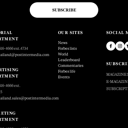
SUBSCRIBE
ORIAL
OUR SITES
SOCIAL 
RTMENT
News
616-4666 ext.4734
Forbes lists
World
hailand@postintermedia.com
Leaderboard
SUBSCRI
Commentaries
RTISING
Forbes life
MAGAZINE 
RTMENT
Events
E-MAGAZIN
616-4666 ext.
SUBSCRIPT
25
hailand.sales@postintermedia.com
ETING
RTMENT