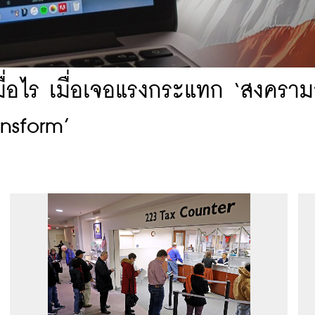
เมื่อไร เมื่อเจอแรงกระแทก ‘สงครา
ansform’