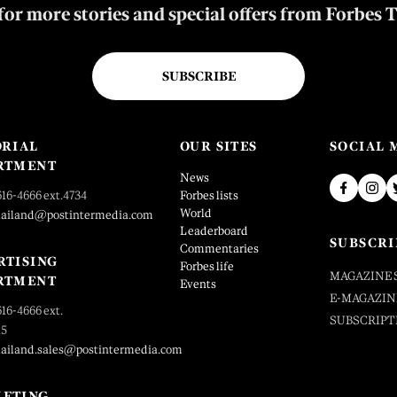
for more stories and special offers from Forbes 
SUBSCRIBE
ORIAL
OUR SITES
SOCIAL 
RTMENT
News
616-4666 ext.4734
Forbes lists
World
hailand@postintermedia.com
Leaderboard
SUBSCRI
Commentaries
RTISING
Forbes life
MAGAZINE 
RTMENT
Events
E-MAGAZIN
616-4666 ext.
SUBSCRIPT
25
hailand.sales@postintermedia.com
ETING