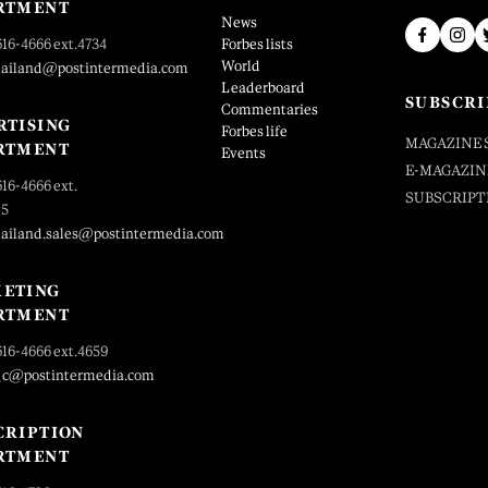
RTMENT
News
616-4666 ext.4734
Forbes lists
World
hailand@postintermedia.com
Leaderboard
SUBSCRI
Commentaries
RTISING
Forbes life
MAGAZINE 
RTMENT
Events
E-MAGAZIN
616-4666 ext.
SUBSCRIPT
25
hailand.sales@postintermedia.com
ETING
RTMENT
616-4666 ext.4659
_c@postintermedia.com
CRIPTION
RTMENT