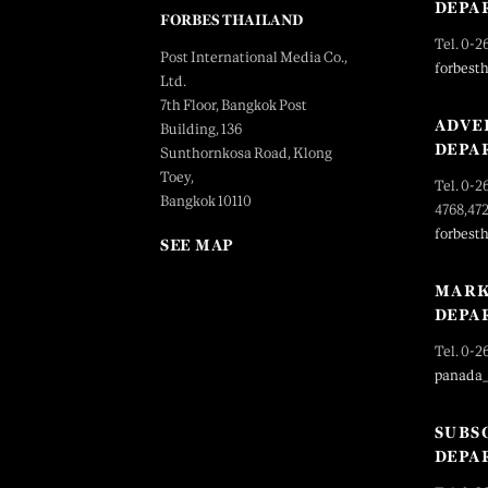
DEPA
FORBES THAILAND
Tel. 0-2
Post International Media Co.,
forbest
Ltd.
7th Floor, Bangkok Post
ADVE
Building, 136
DEPA
Sunthornkosa Road, Klong
Toey,
Tel. 0-2
Bangkok 10110
4768,47
forbest
SEE MAP
MARK
DEPA
Tel. 0-2
panada
SUBS
DEPA