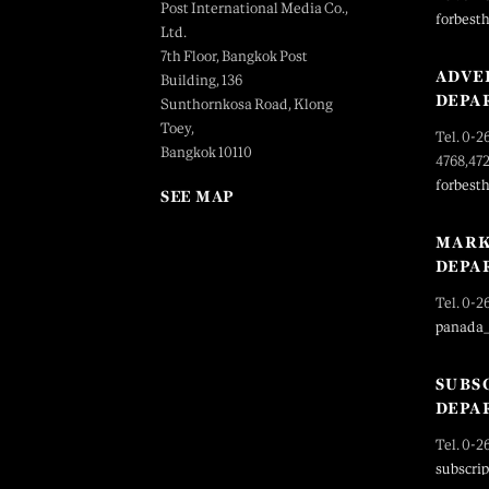
Post International Media Co.,
forbest
Ltd.
7th Floor, Bangkok Post
ADVE
Building, 136
DEPA
Sunthornkosa Road, Klong
Toey,
Tel. 0-2
Bangkok 10110
4768,47
forbest
SEE MAP
MARK
DEPA
Tel. 0-2
panada
SUBS
DEPA
Tel. 0-2
subscri