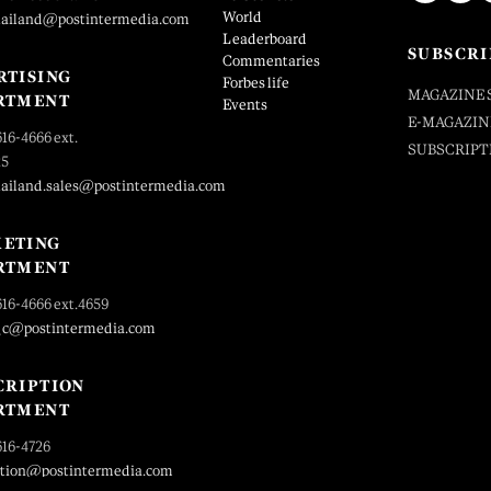
World
hailand@postintermedia.com
Leaderboard
SUBSCRI
Commentaries
RTISING
Forbes life
MAGAZINE 
RTMENT
Events
E-MAGAZIN
616-4666 ext.
SUBSCRIPT
25
hailand.sales@postintermedia.com
ETING
RTMENT
616-4666 ext.4659
_c@postintermedia.com
CRIPTION
RTMENT
616-4726
ption@postintermedia.com