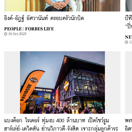
อิงค์-อัฏฐ์ อัศวานันท์ ครอบครัวนักบิด
บีท
“ปิ
PEOPLE |
FORBES LIFE
01 Oct 2025
NE
1
แบงค็อก ไรเดอร์ ทุ่มงบ 400 ล้านบาท เปิดโชว์รูม
พร
ฮาร์เล่ย์-เดวิดสัน ย่านวิภาวดี-รังสิต เจาะกลุ่มลูกค้าระ
อิ