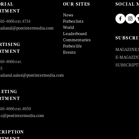
ORIAL
OUR SITES
SOCIAL 
RTMENT
News
616-4666 ext.4734
Forbes lists
World
hailand@postintermedia.com
Leaderboard
SUBSCRI
Commentaries
RTISING
Forbes life
MAGAZINE 
RTMENT
Events
E-MAGAZIN
616-4666 ext.
SUBSCRIPT
25
hailand.sales@postintermedia.com
ETING
RTMENT
616-4666 ext.4659
_c@postintermedia.com
CRIPTION
RTMENT