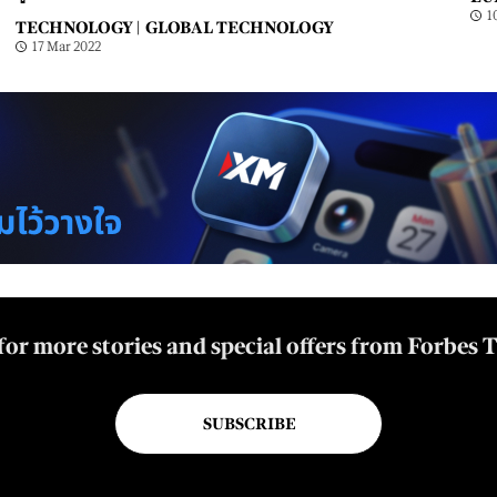
1
TECHNOLOGY |
GLOBAL TECHNOLOGY
17 Mar 2022
for more stories and special offers from Forbes 
SUBSCRIBE