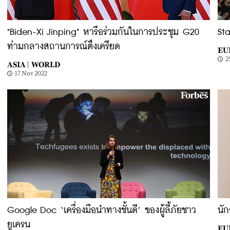
"Biden-Xi Jinping" หารือร่วมกันในการประชุม G20
Sta
ท่ามกลางสถานการณ์ตึงเครียด
EU
2
ASIA |
WORLD
17 Nov 2022
Google Doc ‘เครื่องมือนำทางชั้นดี’ ของผู้ลี้ภัยชาว
นั
ยูเครน
EU