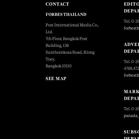
CONTACT
EDIT
DEPA
FORBES THAILAND
Tel. 0-2
Post International Media Co.,
forbest
Ltd.
7th Floor, Bangkok Post
ADVE
Building, 136
DEPA
Sunthornkosa Road, Klong
Toey,
Tel. 0-2
Bangkok 10110
4768,47
forbest
SEE MAP
MARK
DEPA
Tel. 0-2
panada
SUBS
DEPA