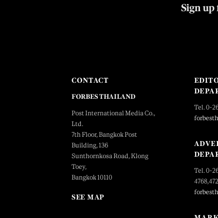
Sign up 
CONTACT
EDIT
DEPA
FORBES THAILAND
Tel. 0-2
Post International Media Co.,
forbest
Ltd.
7th Floor, Bangkok Post
ADVE
Building, 136
DEPA
Sunthornkosa Road, Klong
Toey,
Tel. 0-2
Bangkok 10110
4768,47
forbest
SEE MAP
MARK