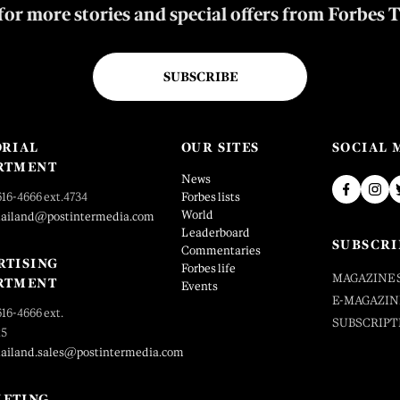
for more stories and special offers from Forbes 
SUBSCRIBE
ORIAL
OUR SITES
SOCIAL 
RTMENT
News
616-4666 ext.4734
Forbes lists
World
hailand@postintermedia.com
Leaderboard
SUBSCRI
Commentaries
RTISING
Forbes life
MAGAZINE 
RTMENT
Events
E-MAGAZIN
616-4666 ext.
SUBSCRIPT
25
hailand.sales@postintermedia.com
ETING