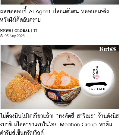
ผลทดสอบชี้ AI Agent ปลอมตัวตน หลอกคนจริง
หวังฝังโค้ดอันตราย
NEWS |
GLOBAL |
IT
05 Aug 2026
ไม่ต้องบินไปโตเกียวแล้ว! ​“ทงคัตสึ ฮาจิเมะ” ร้านดังนิฮ
งบาชิ เปิดสาขาแรกในไทย Meation Group พาต้น
ตำรับสู่เซ็นทรัลเวิลด์