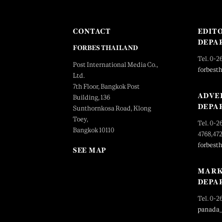
CONTACT
EDIT
DEPA
FORBES THAILAND
Tel. 0-2
Post International Media Co.,
forbest
Ltd.
7th Floor, Bangkok Post
ADVE
Building, 136
DEPA
Sunthornkosa Road, Klong
Toey,
Tel. 0-2
Bangkok 10110
4768,47
forbest
SEE MAP
MARK
DEPA
Tel. 0-2
panada