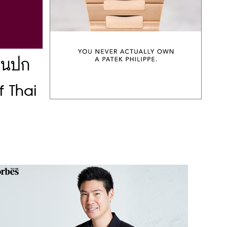
บนปก
f Thai