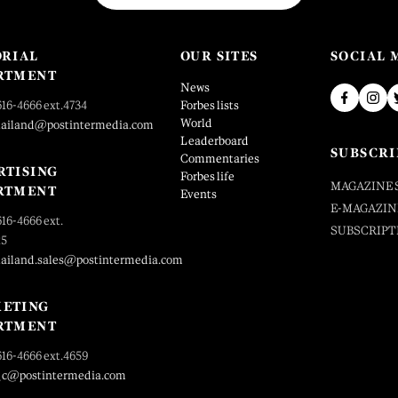
ORIAL
OUR SITES
SOCIAL 
RTMENT
News
616-4666 ext.4734
Forbes lists
World
hailand@postintermedia.com
Leaderboard
SUBSCRI
Commentaries
RTISING
Forbes life
MAGAZINE 
RTMENT
Events
E-MAGAZIN
616-4666 ext.
SUBSCRIPT
25
hailand.sales@postintermedia.com
ETING
RTMENT
616-4666 ext.4659
_c@postintermedia.com