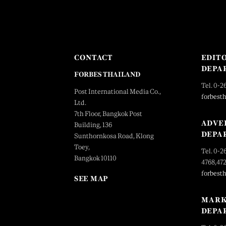
CONTACT
EDIT
DEPA
FORBES THAILAND
Tel. 0-2
Post International Media Co.,
forbest
Ltd.
7th Floor, Bangkok Post
ADVE
Building, 136
DEPA
Sunthornkosa Road, Klong
Toey,
Tel. 0-2
Bangkok 10110
4768,47
forbest
SEE MAP
MARK
DEPA