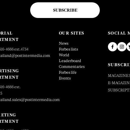
SUBSCRIBE
ORIAL
OUR SITES
SOCIAL 
RTMENT
News
616-4666 ext.4734
Forbes lists
World
hailand@postintermedia.com
Leaderboard
SUBSCRI
Commentaries
RTISING
Forbes life
MAGAZINE 
RTMENT
Events
E-MAGAZIN
616-4666 ext.
SUBSCRIPT
25
hailand.sales@postintermedia.com
ETING
RTMENT