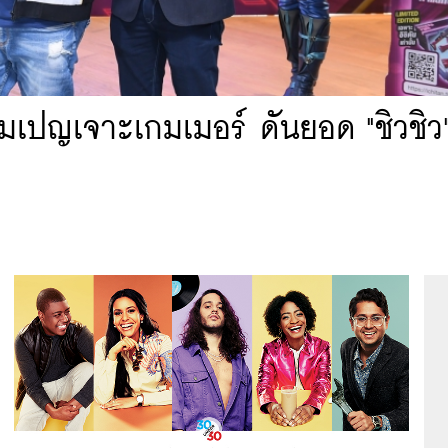
แคมเปญเจาะเกมเมอร์ ดันยอด "ชิวชิ