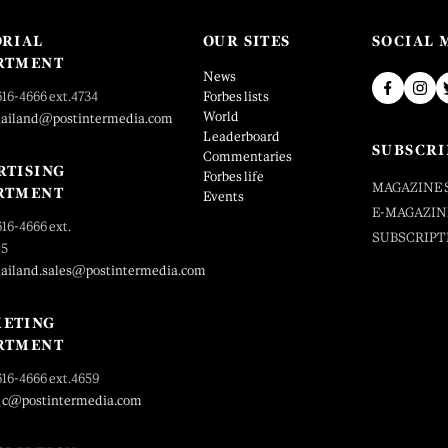
ORIAL
OUR SITES
SOCIAL 
RTMENT
News
616-4666 ext.4734
Forbes lists
World
hailand@postintermedia.com
Leaderboard
SUBSCRI
Commentaries
RTISING
Forbes life
MAGAZINE 
RTMENT
Events
E-MAGAZIN
616-4666 ext.
SUBSCRIPT
25
hailand.sales@postintermedia.com
ETING
RTMENT
616-4666 ext.4659
_c@postintermedia.com