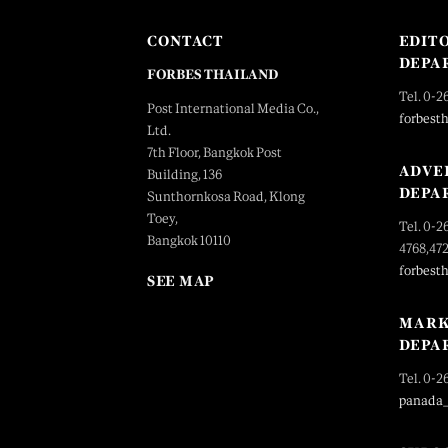
CONTACT
EDIT
DEPA
FORBES THAILAND
Tel. 0-2
Post International Media Co.,
forbest
Ltd.
7th Floor, Bangkok Post
ADVE
Building, 136
DEPA
Sunthornkosa Road, Klong
Toey,
Tel. 0-2
Bangkok 10110
4768,47
forbest
SEE MAP
MARK
DEPA
Tel. 0-2
panada