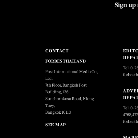
Sign up 
CONTACT
EDIT
DEPA
FORBES THAILAND
Tel. 0-2
Post International Media Co.,
forbest
Ltd.
7th Floor, Bangkok Post
ADVE
Building, 136
DEPA
Sunthornkosa Road, Klong
Toey,
Tel. 0-2
Bangkok 10110
4768,47
forbest
SEE MAP
MARK