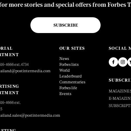
for more stories and special offers from Forbes 
SUBSCRIBE
ORIAL
OUR SITES
SOCIAL 
RTMENT
News
616-4666 ext.4734
Forbes lists
World
hailand@postintermedia.com
Leaderboard
SUBSCRI
Commentaries
RTISING
Forbes life
MAGAZINE 
RTMENT
Events
E-MAGAZIN
616-4666 ext.
SUBSCRIPT
25
hailand.sales@postintermedia.com
ETING