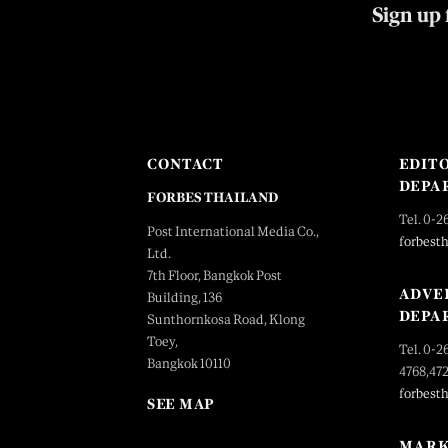
Sign up 
CONTACT
EDIT
DEPA
FORBES THAILAND
Tel. 0-2
Post International Media Co.,
forbest
Ltd.
7th Floor, Bangkok Post
ADVE
Building, 136
DEPA
Sunthornkosa Road, Klong
Toey,
Tel. 0-2
Bangkok 10110
4768,47
forbest
SEE MAP
MARK