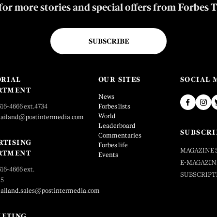
for more stories and special offers from Forbes 
SUBSCRIBE
ORIAL
OUR SITES
SOCIAL 
RTMENT
News
616-4666 ext.4734
Forbes lists
World
hailand@postintermedia.com
Leaderboard
SUBSCRI
Commentaries
RTISING
Forbes life
MAGAZINE 
RTMENT
Events
E-MAGAZIN
616-4666 ext.
SUBSCRIPT
25
hailand.sales@postintermedia.com
ETING