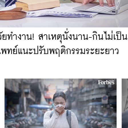
วัยทำงาน! สาเหตุนั่งนาน-กินไม่เป็
่ แพทย์แนะปรับพฤติกรรมระยะยาว