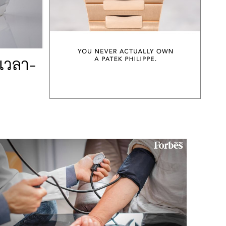
นเวลา-