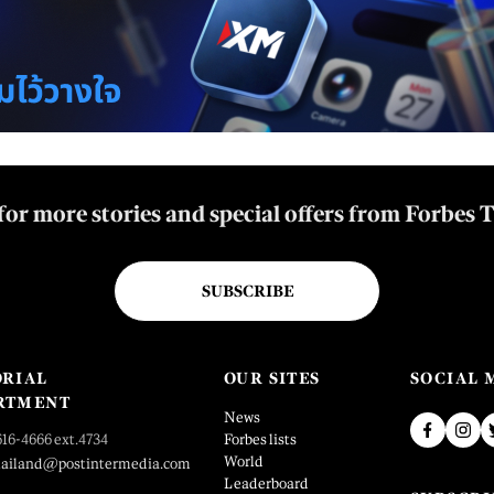
for more stories and special offers from Forbes 
SUBSCRIBE
ORIAL
OUR SITES
SOCIAL 
RTMENT
News
616-4666 ext.4734
Forbes lists
World
hailand@postintermedia.com
Leaderboard