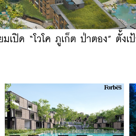
ยมเปิด “โวโค ภูเก็ต ป่าตอง” ตั้งเป้