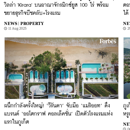
วิลล่า 'Kirara' บนอาณาจักรมิกซ์ยูส 100 ไร่ พร้อม
ตอ
ขยายธุรกิจบีชคลับ+โรงแรม
ได
NEWS |
PROPERTY
NE
11 Aug 2025
2
ผนึกกำลังครั้งใหญ่! ‘วีรันดา’ จับมือ ‘แมริออท’ ดึง
ภูเ
แบรนด์ ‘ออโตกราฟ คอลเล็คชั่น’ เปิดตัวโรงแรมแห่ง
หรู
แรกในภูเก็ต
NE
0