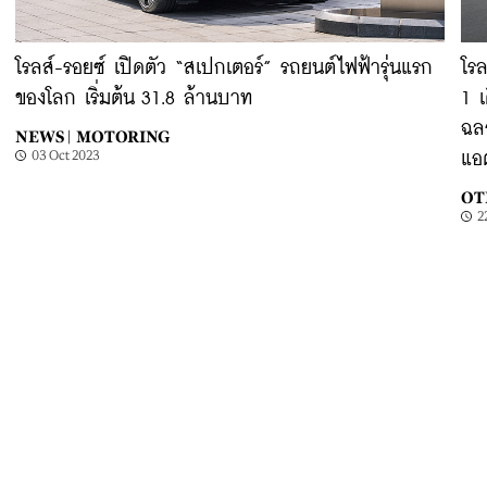
โรลส์-รอยซ์ เปิดตัว “สเปกเตอร์” รถยนต์ไฟฟ้ารุ่นแรก
โรล
ของโลก เริ่มต้น 31.8 ล้านบาท
1 เ
ฉล
NEWS |
MOTORING
03 Oct 2023
แอ
OT
2