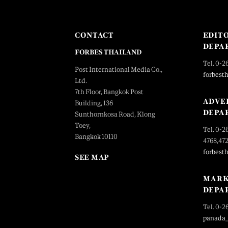
CONTACT
EDIT
DEPA
FORBES THAILAND
Tel. 0-2
Post International Media Co.,
forbest
Ltd.
7th Floor, Bangkok Post
ADVE
Building, 136
DEPA
Sunthornkosa Road, Klong
Toey,
Tel. 0-2
Bangkok 10110
4768,47
forbest
SEE MAP
MARK
DEPA
Tel. 0-2
panada