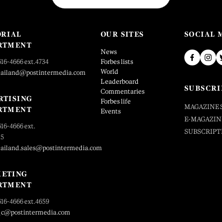
ORIAL
OUR SITES
SOCIAL 
RTMENT
News
616-4666 ext.4734
Forbes lists
World
hailand@postintermedia.com
Leaderboard
SUBSCRI
Commentaries
RTISING
Forbes life
MAGAZINE 
RTMENT
Events
E-MAGAZIN
616-4666 ext.
SUBSCRIPT
25
hailand.sales@postintermedia.com
ETING
RTMENT
616-4666 ext.4659
_c@postintermedia.com