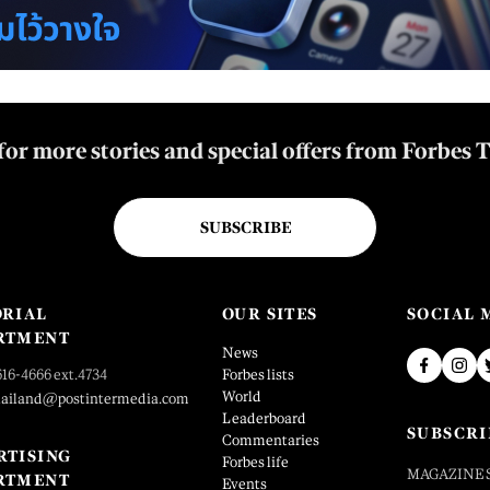
for more stories and special offers from Forbes 
SUBSCRIBE
ORIAL
OUR SITES
SOCIAL 
RTMENT
News
616-4666 ext.4734
Forbes lists
World
hailand@postintermedia.com
Leaderboard
SUBSCRI
Commentaries
RTISING
Forbes life
MAGAZINE 
RTMENT
Events