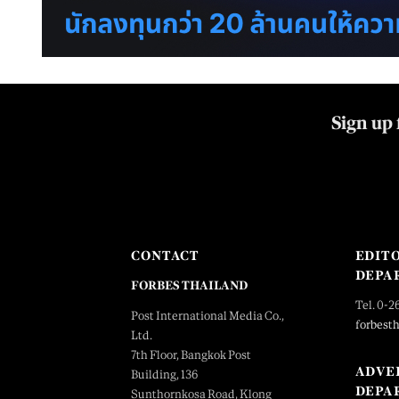
Sign up 
CONTACT
EDIT
DEPA
FORBES THAILAND
Tel. 0-2
Post International Media Co.,
forbest
Ltd.
7th Floor, Bangkok Post
ADVE
Building, 136
DEPA
Sunthornkosa Road, Klong