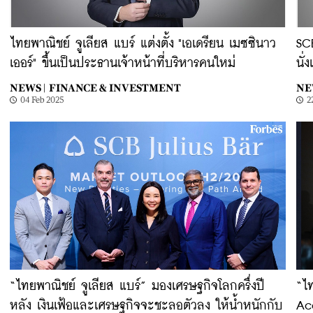
ไทยพาณิชย์ จูเลียส แบร์ แต่งตั้ง "เอเดรียน เมซซินาว
SCB
เออร์" ขึ้นเป็นประธานเจ้าหน้าที่บริหารคนใหม่
นั่
NEWS |
FINANCE & INVESTMENT
NE
04 Feb 2025
2
“ไทยพาณิชย์ จูเลียส แบร์” มองเศรษฐกิจโลกครึ่งปี
“ไท
หลัง เงินเฟ้อและเศรษฐกิจจะชะลอตัวลง ให้น้ำหนักกับ
Aca