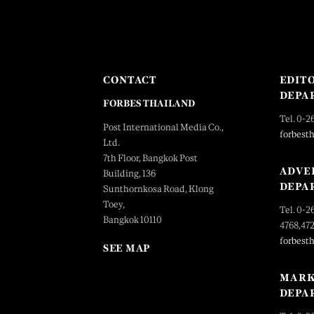
CONTACT
EDIT
DEPA
FORBES THAILAND
Tel. 0-2
Post International Media Co.,
forbest
Ltd.
7th Floor, Bangkok Post
ADVE
Building, 136
DEPA
Sunthornkosa Road, Klong
Toey,
Tel. 0-2
Bangkok 10110
4768,47
forbest
SEE MAP
MARK
DEPA