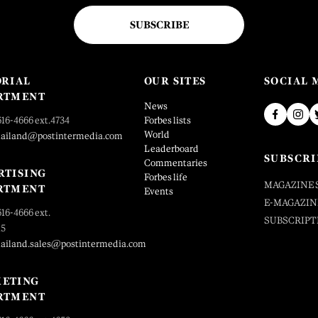
SUBSCRIBE
ORIAL
OUR SITES
SOCIAL 
RTMENT
News
616-4666 ext.4734
Forbes lists
World
hailand@postintermedia.com
Leaderboard
SUBSCRI
Commentaries
RTISING
Forbes life
MAGAZINE 
RTMENT
Events
E-MAGAZIN
616-4666 ext.
SUBSCRIPT
25
hailand.sales@postintermedia.com
ETING
RTMENT