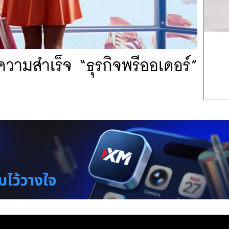
งความสำเร็จ “ธุรกิจพรีออเดอร์”