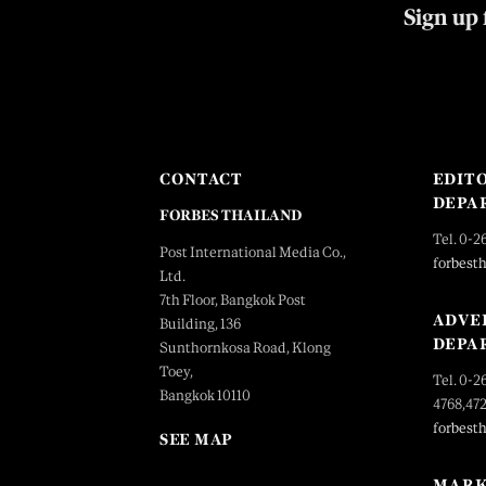
Sign up 
CONTACT
EDIT
DEPA
FORBES THAILAND
Tel. 0-2
Post International Media Co.,
forbest
Ltd.
7th Floor, Bangkok Post
ADVE
Building, 136
DEPA
Sunthornkosa Road, Klong
Toey,
Tel. 0-2
Bangkok 10110
4768,47
forbest
SEE MAP
MARK