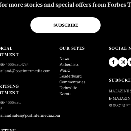
for more stories and special offers from Forbes 
SUBSCRIBE
ORIAL
OUR SITES
SOCIAL 
RTMENT
News
616-4666 ext.4734
Forbes lists
World
hailand@postintermedia.com
Leaderboard
SUBSCRI
Commentaries
RTISING
Forbes life
MAGAZINE 
RTMENT
Events
E-MAGAZIN
616-4666 ext.
SUBSCRIPT
25
hailand.sales@postintermedia.com
ETING