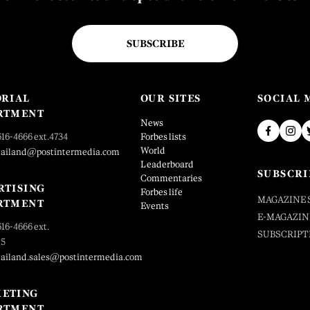
SUBSCRIBE
ORIAL
OUR SITES
SOCIAL 
RTMENT
News
616-4666 ext.4734
Forbes lists
World
hailand@postintermedia.com
Leaderboard
SUBSCRI
Commentaries
RTISING
Forbes life
MAGAZINE 
RTMENT
Events
E-MAGAZIN
616-4666 ext.
SUBSCRIPT
25
hailand.sales@postintermedia.com
ETING
RTMENT