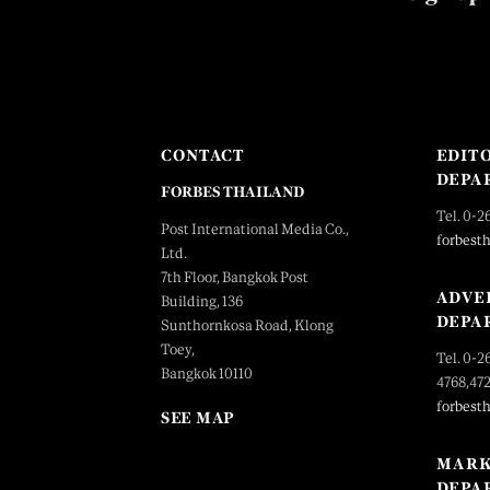
CONTACT
EDIT
DEPA
FORBES THAILAND
Tel. 0-2
Post International Media Co.,
forbest
Ltd.
7th Floor, Bangkok Post
ADVE
Building, 136
DEPA
Sunthornkosa Road, Klong
Toey,
Tel. 0-2
Bangkok 10110
4768,47
forbest
SEE MAP
MARK
DEPA