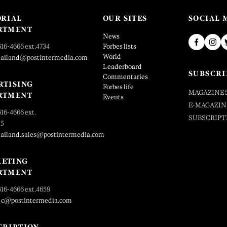
ORIAL
OUR SITES
SOCIAL 
RTMENT
News
616-4666 ext.4734
Forbes lists
World
hailand@postintermedia.com
Leaderboard
SUBSCRI
Commentaries
RTISING
Forbes life
MAGAZINE 
RTMENT
Events
E-MAGAZIN
616-4666 ext.
SUBSCRIPT
25
hailand.sales@postintermedia.com
ETING
RTMENT
616-4666 ext.4659
_c@postintermedia.com