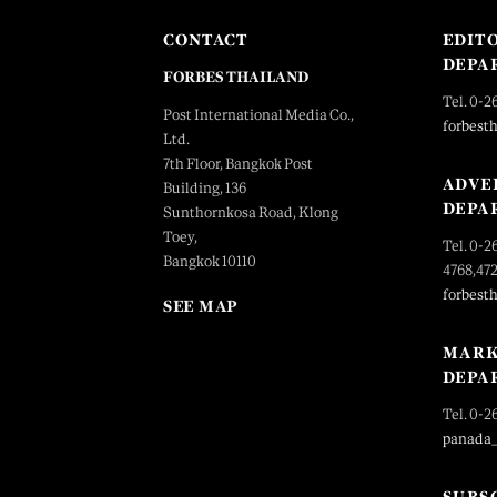
CONTACT
EDIT
DEPA
FORBES THAILAND
Tel. 0-2
Post International Media Co.,
forbest
Ltd.
7th Floor, Bangkok Post
ADVE
Building, 136
DEPA
Sunthornkosa Road, Klong
Toey,
Tel. 0-2
Bangkok 10110
4768,47
forbest
SEE MAP
MARK
DEPA
Tel. 0-2
panada