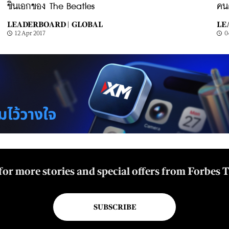
ชิ้นเอกของ The Beatles
คนด
LEADERBOARD |
GLOBAL
LE
12 Apr 2017
0
for more stories and special offers from Forbes 
SUBSCRIBE