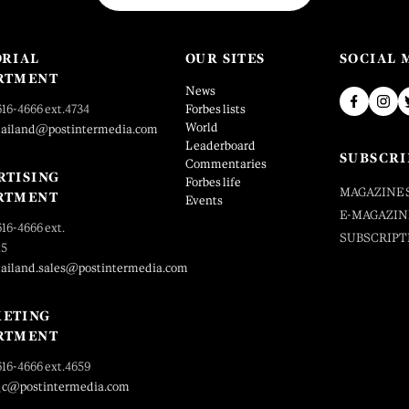
ORIAL
OUR SITES
SOCIAL 
RTMENT
News
616-4666 ext.4734
Forbes lists
World
hailand@postintermedia.com
Leaderboard
SUBSCRI
Commentaries
RTISING
Forbes life
MAGAZINE 
RTMENT
Events
E-MAGAZIN
616-4666 ext.
SUBSCRIPT
25
hailand.sales@postintermedia.com
ETING
RTMENT
616-4666 ext.4659
_c@postintermedia.com