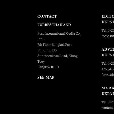
CONTACT
EDIT
DEPA
FORBES THAILAND
Tel. 0-2
Post International Media Co.,
forbest
Ltd.
7th Floor, Bangkok Post
ADVE
Building, 136
DEPA
Sunthornkosa Road, Klong
Toey,
Tel. 0-2
Bangkok 10110
4768,47
forbest
SEE MAP
MARK
DEPA
Tel. 0-2
panada